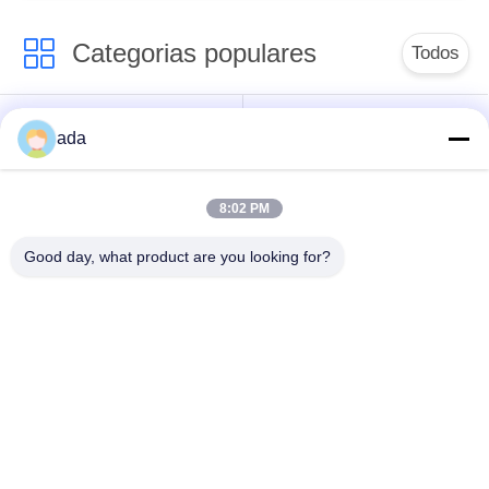
Categorias populares
Todos
Placa de superfície
placa da superfície
ada
da precisão
do granito
8:02 PM
Placa de superfície
Placas de cama do
do ferro fundido
ferro fundido
Good day, what product are you looking for?
Placa de aço do
Placa de base do
entalhe de T
entalhe de T
Ferramentas de
Base da máquina do
medição do granito
granito