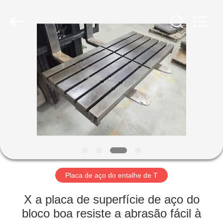
Cangzhou
Famous
International
Trading
Co.,
Ltd.
All
Rights
CASA
Reserved.
PRODUTOS
SOBRE
NÓS
EXCURSÃO
DA
Placa de aço do entalhe de T
FÁBRICA
X a placa de superfície de aço do
bloco boa resiste a abrasão fácil à