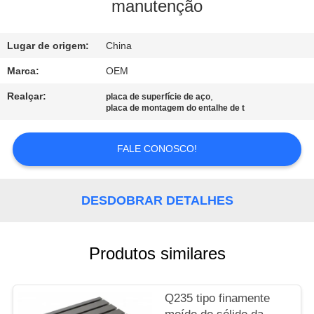
CONTROLE
manutenção
DA
Lugar de origem:
China
QUALIDADE
Marca:
OEM
CONTACTE-
Realçar:
,
placa de superfície de aço
placa de montagem do entalhe de t
NOS
FALE CONOSCO!
NOTÍCIA
DESDOBRAR DETALHES
PEÇA
UMAS
CITAÇÕES
Produtos similares
MAPA
Q235 tipo finamente