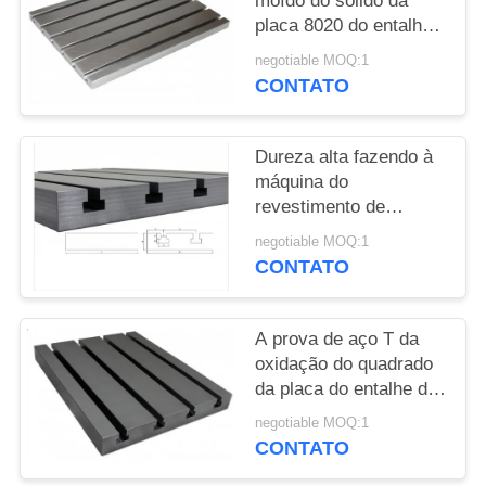
moído do sólido da
DO
placa 8020 do entalhe
SITE
do aço T - nivelamento
negotiable MOQ:1
de 2 categorias
CONTATO
PRIVACY
POLICY
Dureza alta fazendo à
máquina do
revestimento de
superfície da placa de
negotiable MOQ:1
montagem 2020 grande
CONTATO
do entalhe do bloco T
A prova de aço T da
oxidação do quadrado
da placa do entalhe da
elevada precisão T
negotiable MOQ:1
entalhou a placa de
CONTATO
assoalho