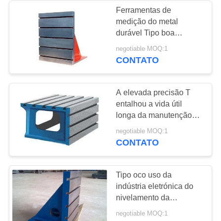
Ferramentas de
medição do metal
16
durável Tipo boa
Ferramentas de
resistência da cavidade
negotiable MOQ:1
de corrosão
CONTATO
medição do granito
A elevada precisão T
entalhou a vida útil
longa da manutenção
fácil da caixa quadrada
45
negotiable MOQ:1
CONTATO
Base da máquina
do granito
Tipo oco uso da
indústria eletrónica do
nivelamento da
categoria da placa 1 da
negotiable MOQ:1
superfície do ferro