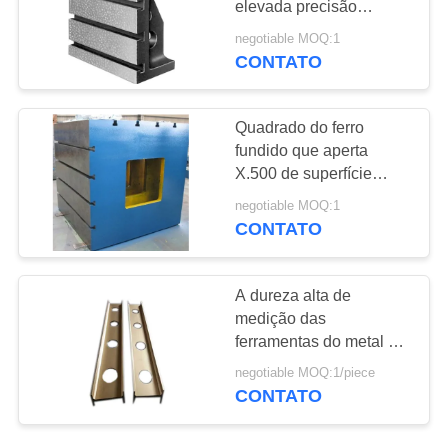
elevada precisão
29
entalharam a placa de
negotiable MOQ:1
Corrente do arrasto
ângulo do ferro fundido
CONTATO
para M.C
do cabo
Quadrado do ferro
fundido que aperta
X.500 de superfície
milímetro do
negotiable MOQ:1
revestimento 500 da
CONTATO
26
sucata da mão da caixa
Tampa do fole do
do cubo
A dureza alta de
acordeão
medição das
ferramentas do metal de
superfície liso
negotiable MOQ:1/piece
personalizou a forma e o
CONTATO
tamanho
26