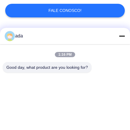
Metal Chip
FALE CONOSCO!
Conveyor
Categorias populares
Todos
ada
Placa de superfície
placa da superfície
1:16 PM
da precisão
do granito
Good day, what product are you looking for?
Placa de superfície
Placas de cama do
do ferro fundido
ferro fundido
Placa de aço do
Placa de base do
entalhe de T
entalhe de T
Ferramentas de
Base da máquina do