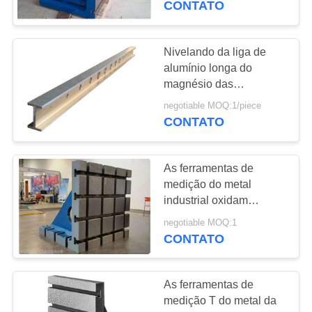
CONTATO
fundido
18
Acessórios das
Nivelando da liga de
alumínio longa do
máquina-ferramenta
magnésio das
ferramentas do metal a
negotiable MOQ:1/piece
régua lisa de medição
CONTATO
As ferramentas de
15
medição do metal
Ferramentas de
industrial oxidam
resistência de desgaste
medição do metal
negotiable MOQ:1
da prova ácida boa
CONTATO
As ferramentas de
medição T do metal da