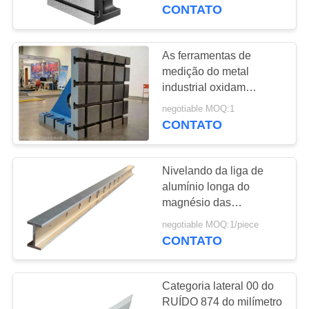
CONTROLE
ângulo do ferro fundido
CONTATO
para M.C
DA
QUALIDADE
As ferramentas de
16
medição do metal
Placa de superfície
industrial oxidam
CONTACTE-
resistência de desgaste
do ferro fundido
negotiable MOQ:1
NOS
da prova ácida boa
CONTATO
NOTÍCIA
Nivelando da liga de
alumínio longa do
PEÇA
magnésio das
73
ferramentas do metal a
UMAS
negotiable MOQ:1/piece
Placas de cama do
régua lisa de medição
CONTATO
CITAÇÕES
ferro fundido
Categoria lateral 00 do
MAPA
RUÍDO 874 do milímetro