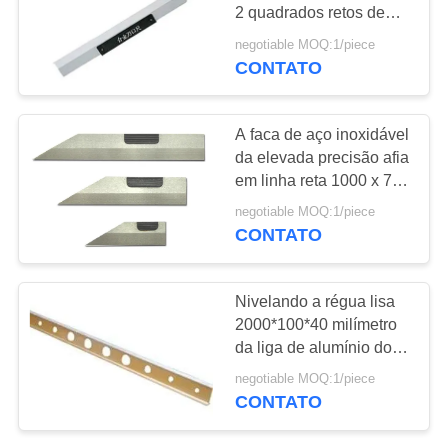
DO
2 quadrados retos de
SITE
aço inoxidável das
negotiable MOQ:1/piece
réguas 600 da borda
CONTATO
8
PRIVACY
Placa de aço do
POLICY
A faca de aço inoxidável
entalhe de T
da elevada precisão afia
em linha reta 1000 x 70
milímetros
negotiable MOQ:1/piece
CONTATO
35
Nivelando a régua lisa
Placa de base do
2000*100*40 milímetro
da liga de alumínio do
entalhe de T
magnésio
negotiable MOQ:1/piece
CONTATO