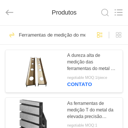
Cangzhou
Famous
International
Produtos
Trading
Co.,
Ltd.
All
Rights
CASA
26
Reserved.
Ferramentas de medição do metal
Placa de superfície
PRODUTOS
da precisão
A dureza alta de
medição das
SOBRE
ferramentas do metal de
NÓS
superfície liso
negotiable MOQ:1/piece
personalizou a forma e o
CONTATO
tamanho
153
EXCURSÃO
placa da superfície
DA
As ferramentas de
medição T do metal da
FÁBRICA
do granito
elevada precisão
entalharam a placa de
negotiable MOQ:1