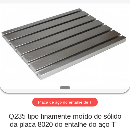
Cangzhou
Famous
International
Trading
Co.,
Ltd.
All
Rights
CASA
Reserved.
PRODUTOS
SOBRE
NÓS
EXCURSÃO
DA
Placa de aço do entalhe de T
FÁBRICA
Q235 tipo finamente moído do sólido
da placa 8020 do entalhe do aço T -