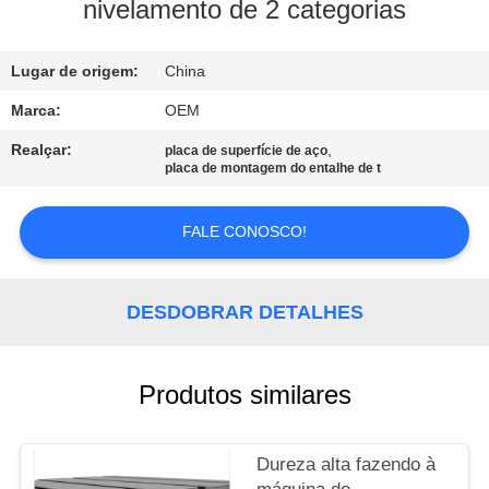
CONTROLE
nivelamento de 2 categorias
DA
Lugar de origem:
China
QUALIDADE
Marca:
OEM
CONTACTE-
Realçar:
,
placa de superfície de aço
placa de montagem do entalhe de t
NOS
FALE CONOSCO!
NOTÍCIA
DESDOBRAR DETALHES
PEÇA
UMAS
CITAÇÕES
Produtos similares
MAPA
Dureza alta fazendo à