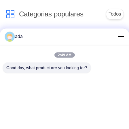
Categorias populares
Todos
Placa de superfície
placa da superfície
ada
da precisão
do granito
2:49 AM
Placa de superfície
Placas de cama do
do ferro fundido
ferro fundido
Good day, what product are you looking for?
Placa de aço do
Placa de base do
entalhe de T
entalhe de T
Ferramentas de
Base da máquina do
medição do granito
granito