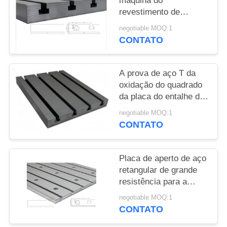
máquina do
DO
revestimento de
SITE
superfície da placa de
negotiable MOQ:1
montagem 2020 grande
CONTATO
do entalhe do bloco T
PRIVACY
POLICY
A prova de aço T da
oxidação do quadrado
da placa do entalhe da
elevada precisão T
negotiable MOQ:1
entalhou a placa de
CONTATO
assoalho
Placa de aperto de aço
retangular de grande
resistência para a
produção industrial
negotiable MOQ:1
CONTATO