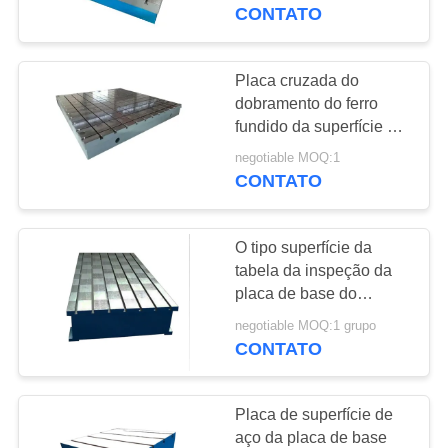
CONTROLE
CONTATO
DA
QUALIDADE
Placa cruzada do
16
dobramento do ferro
Placa de superfície
fundido da superfície da
CONTACTE-
sucata da mão da placa
do ferro fundido
negotiable MOQ:1
NOS
de base do entalhe de
CONTATO
HT250 T
NOTÍCIA
O tipo superfície da
tabela da inspeção da
PEÇA
placa de base do
73
entalhe de T chapeia
UMAS
negotiable MOQ:1 grupo
Placas de cama do
bom moendo a
CONTATO
CITAÇÕES
resistência
ferro fundido
Placa de superfície de
MAPA
aço da placa de base