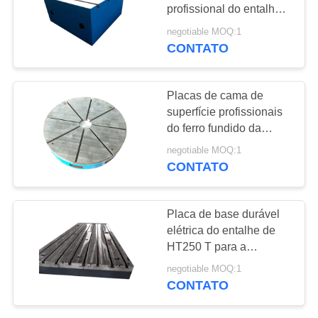
DO
profissional do entalhe
SITE
de T para a vida útil
negotiable MOQ:1
longa da cama da
CONTATO
8
máquina
PRIVACY
Placa de aço do
POLICY
Placas de cama de
entalhe de T
superfície profissionais
do ferro fundido da
dureza da placa de base
negotiable MOQ:1
HB170-240 do entalhe
CONTATO
de T
35
Placa de base durável
Placa de base do
elétrica do entalhe de
HT250 T para a
entalhe de T
máquina de trituração da
negotiable MOQ:1
linha do CNC
CONTATO