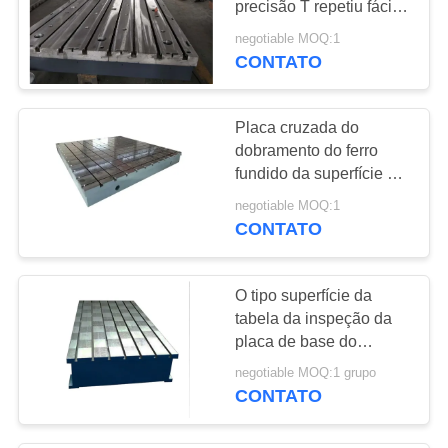
precisão T repetiu fácil
29
útil à manutenção
negotiable MOQ:1
Corrente do arrasto
CONTATO
do cabo
Placa cruzada do
dobramento do ferro
fundido da superfície da
sucata da mão da placa
negotiable MOQ:1
de base do entalhe de
CONTATO
26
HT250 T
Tampa do fole do
O tipo superfície da
acordeão
tabela da inspeção da
placa de base do
entalhe de T chapeia
negotiable MOQ:1 grupo
bom moendo a
CONTATO
resistência
26