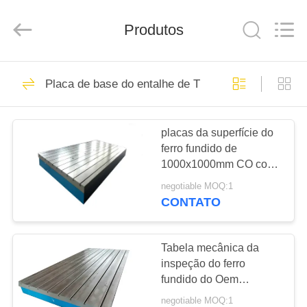
Cangzhou
Famous
International
Produtos
Trading
Co.,
Ltd.
All
Rights
CASA
26
Reserved.
Placa de base do entalhe de T
Placa de superfície
PRODUTOS
da precisão
placas da superfície do
ferro fundido de
SOBRE
1000x1000mm CO com
NÓS
entalhe de T
negotiable MOQ:1
CONTATO
153
EXCURSÃO
placa da superfície
DA
Tabela mecânica da
inspeção do ferro
FÁBRICA
do granito
fundido do Oem
1000x750mm do reparo
negotiable MOQ:1