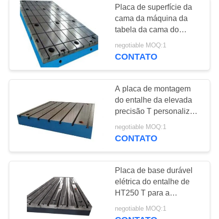
Placa de superfície da
Metal Chip
cama da máquina da
tabela da cama do
Conveyor
trabalho com
negotiable MOQ:1
desempenho estável da
CONTATO
porca do T
A placa de montagem
do entalhe da elevada
precisão T personalizou
os canais e os tamanhos
negotiable MOQ:1
do eixo
CONTATO
Placa de base durável
elétrica do entalhe de
HT250 T para a
máquina de trituração da
negotiable MOQ:1
linha do CNC