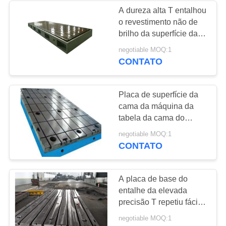
A dureza alta T entalhou
o revestimento não de
16
brilho da superfície da
Ferramentas de
sucata da mão da placa
negotiable MOQ:1
de assoalho
CONTATO
medição do granito
Placa de superfície da
cama da máquina da
tabela da cama do
trabalho com
45
negotiable MOQ:1
desempenho estável da
CONTATO
Base da máquina
porca do T
do granito
A placa de base do
entalhe da elevada
precisão T repetiu fácil
útil à manutenção
negotiable MOQ:1