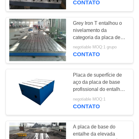
CONTATO
18
Acessórios das
Grey Iron T entalhou o
nivelamento da
máquina-ferramenta
categoria da placa de
assoalho 2 para a
negotiable MOQ:1 grupo
medida da precisão
CONTATO
Placa de superfície de
15
aço da placa de base
Ferramentas de
profissional do entalhe
de T para a vida útil
medição do metal
negotiable MOQ:1
longa da cama da
CONTATO
máquina
A placa de base do
entalhe da elevada