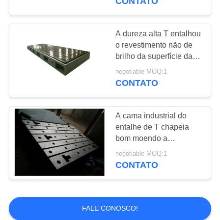
CONTATO
A dureza alta T entalhou
o revestimento não de
brilho da superfície da
sucata da mão da placa
negotiable MOQ:1
de assoalho
CONTATO
A cama industrial do
entalhe de T chapeia
bom moendo a
resistência fácil à
negotiable MOQ:1
manutenção
CONTATO
FALE CONOSCO!