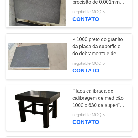
precisão de 0.001mm
29
1000
negotiable MOQ:5
Corrente do arrasto
CONTATO
do cabo
× 1000 preto do granito
da placa da superfície
do dobramento e de
controle 750
negotiable MOQ:5
CONTATO
26
Tampa do fole do
Placa calibrada de
acordeão
calibragem de medição
1000 x 630 da superfície
do granito
negotiable MOQ:5
CONTATO
26