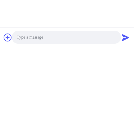
Procedimento de
calibração de placa de
superfície de granito
para indústria de alta
negotiable MOQ:5
precisão
CONTATO
Mesa Manual de
Medição de Superfície
de Granito com Moldura
Photo
negotiable MOQ:5
CONTATO
Video Call
Audio Call
Ferramentas de
calibração Placa de
superfície de granito
com moldura
negotiable MOQ:5
CONTATO