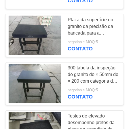
CONTATO
granito
Placa da superfície do
granito da precisão da
bancada para a
máquina de raio X da
negotiable MOQ:5
máquina de medição
CONTATO
300 tabela da inspeção
do granito do × 50mm do
× 200 com categoria da
elevada precisão 00
negotiable MOQ:5
CONTATO
Testes de elevado
desempenho pretos da