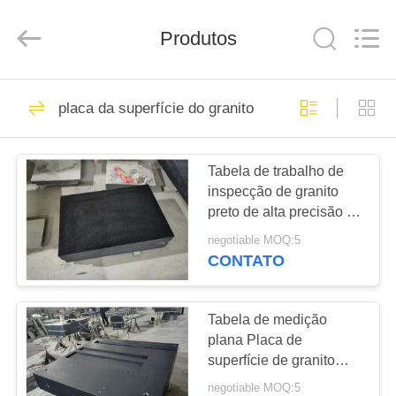
Cangzhou
Famous
International
Produtos
Trading
Co.,
Ltd.
All
Rights
CASA
26
Reserved.
placa da superfície do granito
Placa de superfície
PRODUTOS
da precisão
Tabela de trabalho de
inspecção de granito
SOBRE
preto de alta precisão de
NÓS
classe 00
negotiable MOQ:5
CONTATO
153
EXCURSÃO
placa da superfície
DA
Tabela de medição
plana Placa de
FÁBRICA
do granito
superfície de granito
com ranhuras em T
negotiable MOQ:5