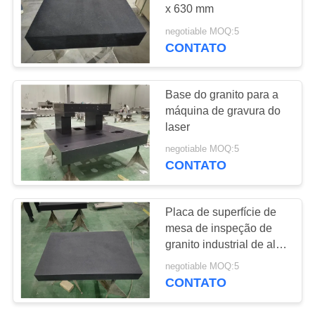
DO
x 630 mm
SITE
negotiable MOQ:5
CONTATO
8
PRIVACY
Placa de aço do
POLICY
Base do granito para a
entalhe de T
máquina de gravura do
laser
negotiable MOQ:5
CONTATO
35
Placa de superfície de
Placa de base do
mesa de inspeção de
granito industrial de alta
entalhe de T
precisão 400 × 400 com
negotiable MOQ:5
suporte
CONTATO