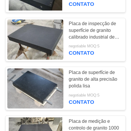
CONTROLE
CONTATO
DA
QUALIDADE
Placa de inspecção de
16
superfície de granito
Placa de superfície
calibrado industrial de
CONTACTE-
pequena dimensão com
do ferro fundido
negotiable MOQ:5
NOS
suporte
CONTATO
NOTÍCIA
Placa de superfície de
granito de alta precisão
PEÇA
polida lisa
73
UMAS
negotiable MOQ:5
Placas de cama do
CONTATO
CITAÇÕES
ferro fundido
Placa de medição e
MAPA
controlo de granito 1000