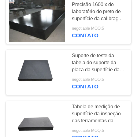
Precisão 1600 x do
Metal Chip
laboratório do preto de
superfície da calibração
Conveyor
da placa do granito
negotiable MOQ:5
tabela 1000 de teste
CONTATO
Suporte de teste da
tabela do suporte da
placa da superfície da
inspeção do granito da
negotiable MOQ:5
calibração
CONTATO
Tabela de medição de
superfície da inspeção
das ferramentas da
tabela da placa 1000 x
negotiable MOQ:5
1000 do laboratório do