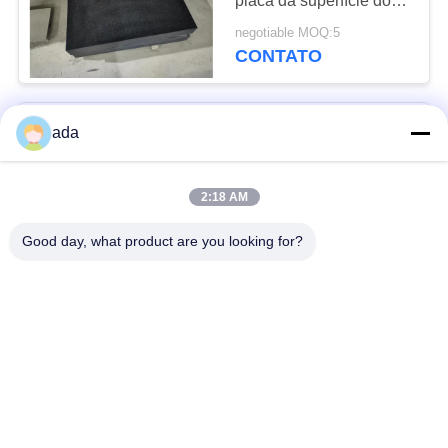
placa da superfície do
granito da lisura
negotiable MOQ:5
CONTATO
Tabela de medição de
ada
superfície do granito da
precisão da categoria 00
de DIN876 II com
2:18 AM
negotiable MOQ:5
suporte
CONTATO
Good day, what product are you looking for?
Placa de superfície de
granito plano liso
manual DIN876 II
negotiable MOQ:5
CONTATO