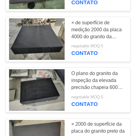
CONTATO
18
Acessórios das
× de superfície de
medição 2000 da placa
máquina-ferramenta
4000 do granito da
precisão com feito-à-
negotiable MOQ:5
medida
CONTATO
O plano do granito da
15
inspeção da elevada
Ferramentas de
precisão chapeia 6000 o
× 2000
medição do metal
negotiable MOQ:5
CONTATO
× 2000 de superfície da
placa do granito preto da