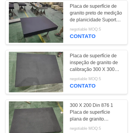
Placa de superfície de
granito preto de medição
16
de planicidade Suporte
Ferramentas de
de verificação de base
negotiable MOQ:5
de lapidação 400 × 300
CONTATO
medição do granito
Placa de superfície de
inspeção de granito de
calibração 300 X 300
com suporte
45
negotiable MOQ:5
CONTATO
Base da máquina
do granito
300 X 200 Din 876 1
Placa de superfície
plana de granito
Inspeção preta
negotiable MOQ:5