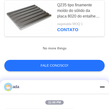
Q235 tipo finamente
moído do sólido da
16
placa 8020 do entalhe
Ferramentas de
do aço T - nivelamento
negotiable MOQ:1
de 2 categorias
CONTATO
medição do granito
No more things
45
FALE CONOSCO!
Base da máquina
do granito
Categorias populares
Todos
ada
Placa de superfície
placa da superfície
11:40 PM
da precisão
do granito