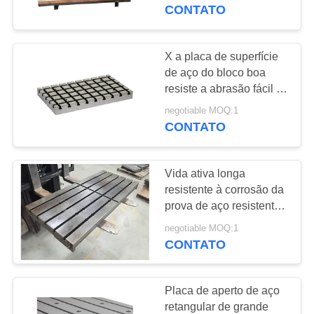
CONTROLE
personalizado
CONTATO
DA
QUALIDADE
X a placa de superfície
16
de aço do bloco boa
Placa de superfície
resiste a abrasão fácil à
CONTACTE-
manutenção
do ferro fundido
negotiable MOQ:1
NOS
CONTATO
NOTÍCIA
Vida ativa longa
resistente à corrosão da
PEÇA
prova de aço resistente
73
da oxidação da placa do
UMAS
negotiable MOQ:1
Placas de cama do
entalhe de T
CONTATO
CITAÇÕES
ferro fundido
Placa de aperto de aço
MAPA
retangular de grande