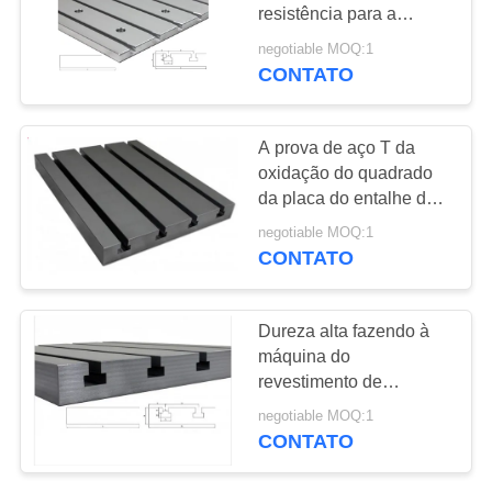
DO
resistência para a
SITE
produção industrial
negotiable MOQ:1
CONTATO
8
PRIVACY
Placa de aço do
POLICY
A prova de aço T da
entalhe de T
oxidação do quadrado
da placa do entalhe da
elevada precisão T
negotiable MOQ:1
entalhou a placa de
CONTATO
assoalho
35
Dureza alta fazendo à
Placa de base do
máquina do
revestimento de
entalhe de T
superfície da placa de
negotiable MOQ:1
montagem 2020 grande
CONTATO
do entalhe do bloco T