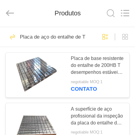
Cangzhou
Famous
International
Produtos
Trading
Co.,
Ltd.
All
Rights
CASA
26
Reserved.
Placa de aço do entalhe de T
Placa de superfície
PRODUTOS
da precisão
Placa de base resistente
do entalhe de 200HB T
SOBRE
desempenhos estáveis
NÓS
de 2000 x uns 2000
negotiable MOQ:1
milímetros
CONTATO
153
EXCURSÃO
placa da superfície
DA
A superfície de aço
profissional da inspeção
FÁBRICA
do granito
da placa do entalhe de T
chapeia o tamanho
negotiable MOQ:1