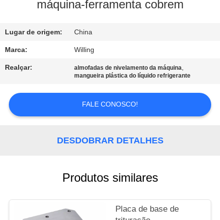
CONTROLE
máquina-ferramenta cobrem
DA
Lugar de origem:
China
QUALIDADE
Marca:
Willing
CONTACTE-
Realçar:
,
almofadas de nivelamento da máquina
mangueira plástica do líquido refrigerante
NOS
FALE CONOSCO!
NOTÍCIA
DESDOBRAR DETALHES
PEÇA
UMAS
CITAÇÕES
Produtos similares
MAPA
Placa de base de