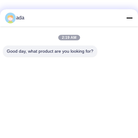
Categorias populares
Todos
ada
Placa de superfície
placa da superfície
2:19 AM
da precisão
do granito
Good day, what product are you looking for?
Placa de superfície
Placas de cama do
do ferro fundido
ferro fundido
Placa de aço do
Placa de base do
entalhe de T
entalhe de T
Ferramentas de
Base da máquina do
medição do granito
granito