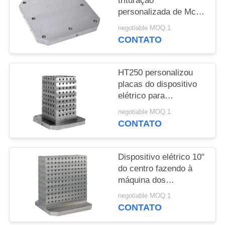
trituração
DO
personalizada de Mc
SITE
dos acessórios das
negotiable MOQ:1
máquina-ferramenta do
CONTATO
dispositivo elétrico
PRIVACY
POLICY
HT250 personalizou
placas do dispositivo
elétrico para
exigências específicas
negotiable MOQ:1
de Workholding
CONTATO
Dispositivo elétrico 10"
do centro fazendo à
máquina dos
acessórios das
negotiable MOQ:1
máquina-ferramenta da
CONTATO
lápide X 18" X 4