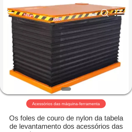
Cangzhou
Famous
International
Trading
Co.,
Ltd.
All
Rights
CASA
Reserved.
PRODUTOS
SOBRE
NÓS
EXCURSÃO
DA
Acessórios das máquina-ferramenta
FÁBRICA
Os foles de couro de nylon da tabela
de levantamento dos acessórios das